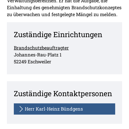
Verwaltungsbereichen. Er hat die Aufgabe, die
Einhaltung des genehmigten Brandschutzkonzeptes
zu überwachen und festgelegte Mängel zu melden.
Zuständige Einrichtungen
Brandschutzbeauftragter
Straße:
Hausnummer:
Johannes-Rau-Platz
1
PLZ:
Ort:
52249
Eschweiler
Zuständige Kontaktpersonen
Herr Karl-Heinz Bündgens