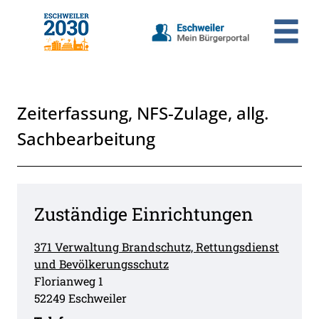
Zum Header
Zum Hauptinhalt
Zum Footer
Zum Hauptinhalt springen
Zeiterfassung, NFS-Zulage, allg.
Sachbearbeitung
Zuständige Einrichtungen
371 Verwaltung Brandschutz, Rettungsdienst
und Bevölkerungsschutz
Straße:
Hausnummer:
Florianweg
1
PLZ:
Ort:
52249
Eschweiler