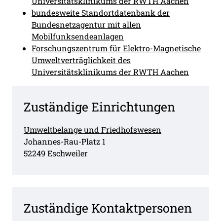
Universitätsklinikums der RWTH Aachen
bundesweite Standortdatenbank der
Bundesnetzagentur mit allen
Mobilfunksendeanlagen
Forschungszentrum für Elektro-Magnetische
Umweltverträglichkeit des
Universitätsklinikums der RWTH Aachen
Zuständige Einrichtungen
Umweltbelange und Friedhofswesen
Straße:
Hausnummer:
Johannes-Rau-Platz
1
PLZ:
Ort:
52249
Eschweiler
Zuständige Kontaktpersonen