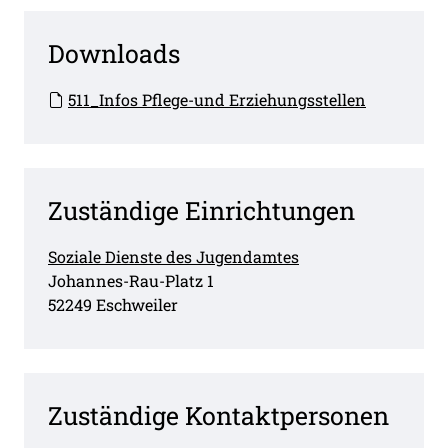
Downloads
511_Infos Pflege-und Erziehungsstellen
Zuständige Einrichtungen
Soziale Dienste des Jugendamtes
Straße:
Hausnummer:
Johannes-Rau-Platz
1
PLZ:
Ort:
52249
Eschweiler
Zuständige Kontaktpersonen