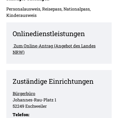
Personalausweis, Reisepass, Nationalpass,
Kinderausweis
Onlinedienstleistungen
Zum Online-Antrag (Angebot des Landes
NRW)
Zuständige Einrichtungen
Bürgerbüro
Straße:
Hausnummer:
Johannes-Rau-Platz
1
PLZ:
Ort:
52249
Eschweiler
Telefon: