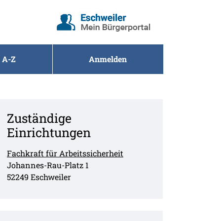
 A-Z
Anmelden
Zuständige
Einrichtungen
Fachkraft für Arbeitssicherheit
Straße:
Hausnummer:
Johannes-Rau-Platz
1
PLZ:
Ort:
52249
Eschweiler