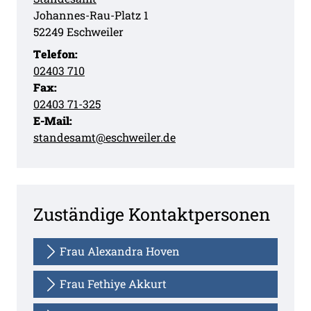
Straße:
Hausnummer:
Johannes-Rau-Platz
1
PLZ:
Ort:
52249
Eschweiler
Telefon:
02403 710
Fax:
02403 71-325
E-Mail:
standesamt@eschweiler.de
Zuständige Kontaktpersonen
Frau Alexandra Hoven
Frau Fethiye Akkurt