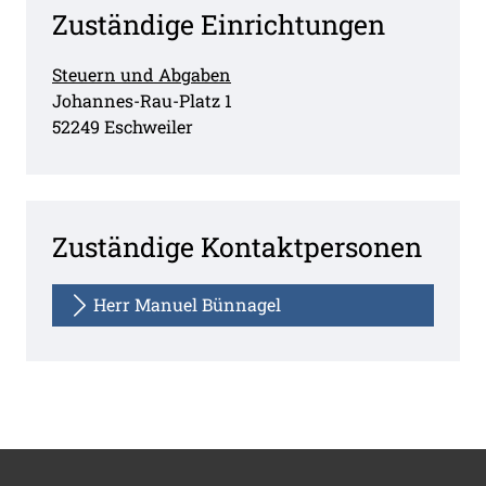
Zuständige Einrichtungen
Steuern und Abgaben
Straße:
Hausnummer:
Johannes-Rau-Platz
1
PLZ:
Ort:
52249
Eschweiler
Zuständige Kontaktpersonen
Herr Manuel Bünnagel