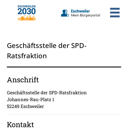
Zum Header
Zum Hauptinhalt
Zum Footer
Zum Hauptinhalt springen
Geschäftsstelle der SPD-
Ratsfraktion
Anschrift
Geschäftsstelle der SPD-Ratsfraktion
Johannes-Rau-Platz
1
52249
Eschweiler
Kontakt