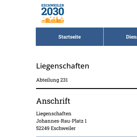
Zum Header
Zum Hauptinhalt
Zum Footer
Zum Hauptinhalt springen
Startseite
Dien
Liegenschaften
Kurzbezeichnung
Abteilung 231
Anschrift
Liegenschaften
Johannes-Rau-Platz
1
52249
Eschweiler