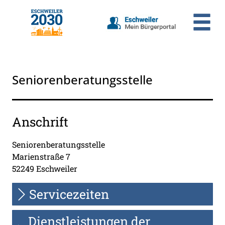
Zum Header
Zum Hauptinhalt
Zum Footer
Zum Hauptinhalt springen
Seniorenberatungsstelle
Anschrift
Seniorenberatungsstelle
Marienstraße
7
52249
Eschweiler
Servicezeiten
Dienstleistungen der