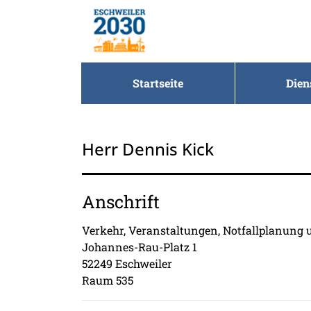
Zum Header
Zum Hauptinhalt
Zum Footer
Zum Hauptinhalt springen
Startseite
Dien
Herr Dennis Kick
Anschrift
Verkehr, Veranstaltungen, Notfallplanung
Johannes-Rau-Platz
1
52249
Eschweiler
Raum 535