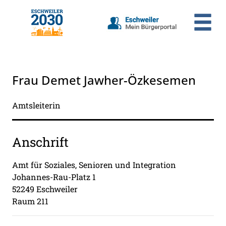
Zum Header
Zum Hauptinhalt
Zum Footer
Zum Hauptinhalt springen
Frau Demet Jawher-Özkesemen
Amtsleiterin
Anschrift
Amt für Soziales, Senioren und Integration
Johannes-Rau-Platz
1
52249
Eschweiler
Raum 211