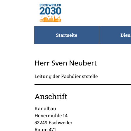
Zum Header
Zum Hauptinhalt
Zum Footer
Zum Hauptinhalt springen
Startseite
Dien
Herr Sven Neubert
Leitung der Fachdienststelle
Anschrift
Kanalbau
Hovermühle
14
52249
Eschweiler
Raum 471