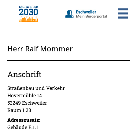
Zum Header
Zum Hauptinhalt
Zum Footer
Zum Hauptinhalt springen
Herr Ralf Mommer
Anschrift
Straßenbau und Verkehr
Hovermühle
14
52249
Eschweiler
Raum 1.23
Adresszusatz:
Gebäude E.1.1