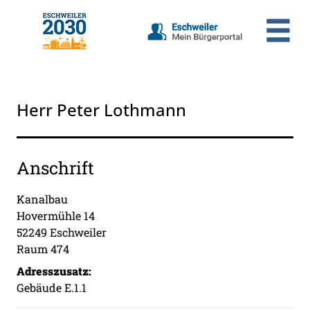
Zum Header
Zum Hauptinhalt
Zum Footer
Zum Hauptinhalt springen
Herr Peter Lothmann
Anschrift
Kanalbau
Hovermühle
14
52249
Eschweiler
Raum 474
Adresszusatz:
Gebäude E.1.1