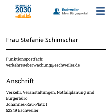
Zum Header
Zum Hauptinhalt
Zum Footer
Zum Hauptinhalt springen
Frau Stefanie Schimschar
Beschreibung
Funktionspostfach:
verkehrsueberwachung@eschweiler.de
Anschrift
Verkehr, Veranstaltungen, Notfallplanung und
Bürgerbüro
Johannes-Rau-Platz
1
52249
Eschweiler