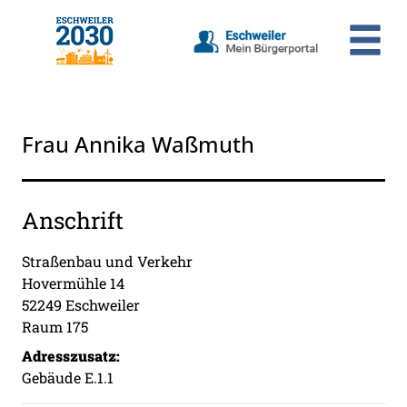
Zum Header
Zum Hauptinhalt
Zum Footer
Zum Hauptinhalt springen
Frau Annika Waßmuth
Anschrift
Straßenbau und Verkehr
Hovermühle
14
52249
Eschweiler
Raum 175
Adresszusatz:
Gebäude E.1.1