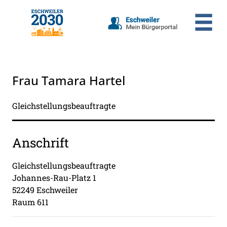
Zum Header
Zum Hauptinhalt
Zum Footer
Zum Hauptinhalt springen
Frau Tamara Hartel
Gleichstellungsbeauftragte
Anschrift
Gleichstellungsbeauftragte
Johannes-Rau-Platz
1
52249
Eschweiler
Raum 611