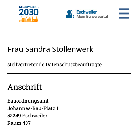
Zum Header
Zum Hauptinhalt
Zum Footer
Zum Hauptinhalt springen
Frau Sandra Stollenwerk
stellvertretende Datenschutzbeauftragte
Anschrift
Bauordnungsamt
Johannes-Rau-Platz
1
52249
Eschweiler
Raum 437