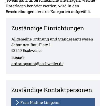
jeweils ganz unterschiedliche Unterlagen. Welche
Unterlagen benötigt werden, wird in den
Beschreibungen der drei Kategorien aufgezählt.
Zuständige Einrichtungen
Allgemeine Ordnung und Standesamtswesen
Straße:
Hausnummer:
Johannes-Rau-Platz
1
PLZ:
Ort:
52249
Eschweiler
E-Mail:
ordnungsamt@eschweiler.de
Zuständige Kontaktpersonen
Frau Nadine Limpens