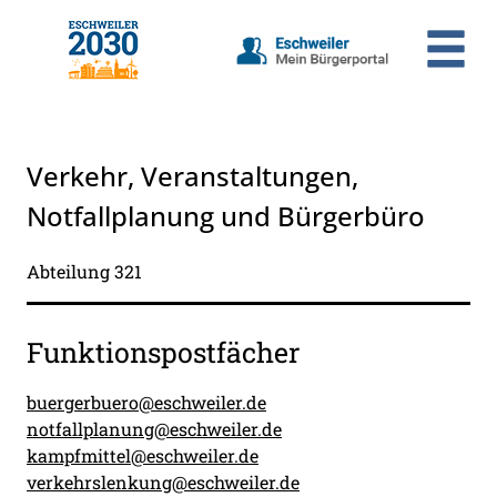
Zum Header
Zum Hauptinhalt
Zum Footer
Zum Hauptinhalt springen
Verkehr, Veranstaltungen,
Notfallplanung und Bürgerbüro
Kurzbezeichnung
Abteilung 321
Beschreibung
Funktionspostfächer
buergerbuero@eschweiler.de
notfallplanung@eschweiler.de
kampfmittel@eschweiler.de
verkehrslenkung@eschweiler.de