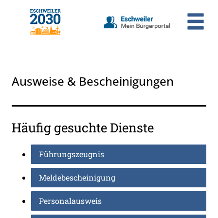
Zum Header
Zum Hauptinhalt
Zum Footer
Zum Hauptinhalt springen
Ausweise & Bescheinigungen
Häufig gesuchte Dienste
Führungszeugnis
Meldebescheinigung
Personalausweis