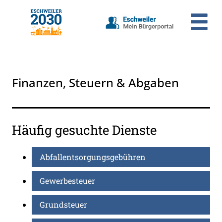
Zum Header
Zum Hauptinhalt
Zum Footer
Zum Hauptinhalt springen
Finanzen, Steuern & Abgaben
Häufig gesuchte Dienste
Abfallentsorgungsgebühren
Gewerbesteuer
Grundsteuer