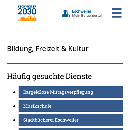
Zum Header
Zum Hauptinhalt
Zum Footer
Zum Hauptinhalt springen
Bildung, Freizeit & Kultur
Häufig gesuchte Dienste
Bargeldlose Mittagsverpflegung
Musikschule
Stadtbücherei Eschweiler