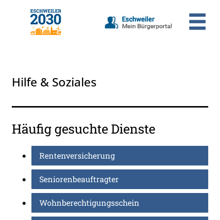
Zum Header
Zum Hauptinhalt
Zum Footer
Zum Hauptinhalt springen
Hilfe & Soziales
Häufig gesuchte Dienste
Rentenversicherung
Seniorenbeauftragter
Wohnberechtigungsschein