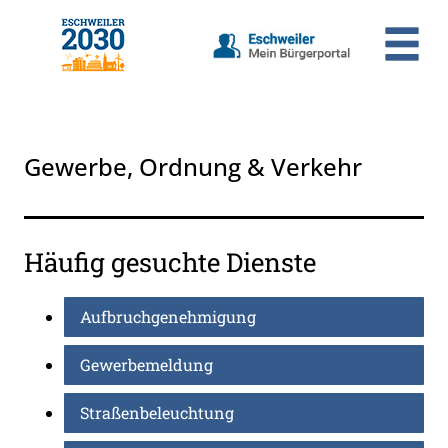
Zum Header
Zum Hauptinhalt
Zum Footer
Zum Hauptinhalt springen
Gewerbe, Ordnung & Verkehr
Häufig gesuchte Dienste
Aufbruchgenehmigung
Gewerbemeldung
Straßenbeleuchtung